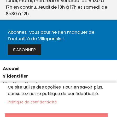
Lundi, mardi, mercredi et vendredi de 8h30 à
17h en continu. Jeudi de 13h à 17h et samedi de
8h30 à 12h.
Abonnez-vous pour ne rien manquer de
l’actualité de Villeparisis !
S'ABONNER
Accueil
Menu
S'identifier
Pied
Mentions légales
de
Ce site utilise des cookies. Pour en savoir plus,
Données personnelles
consultez notre politique de confidentialité.
page
Accessibilité : partiellement conforme
Politique de confidentialité
Cookies
Contact