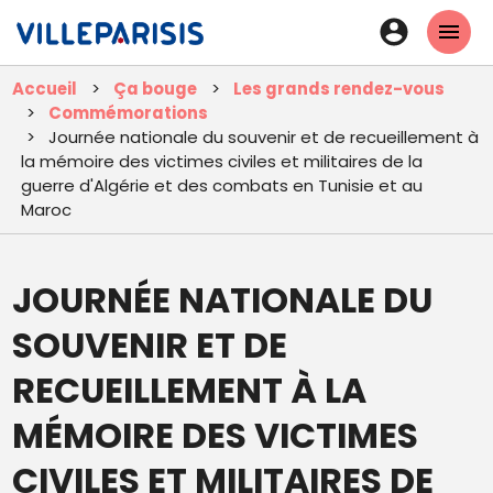
Aller
En-
au
tête
contenu
Accueil
Ça bouge
Les grands rendez-vous
principal
-
Commémorations
Connexi
Journée nationale du souvenir et de recueillement à
la mémoire des victimes civiles et militaires de la
guerre d'Algérie et des combats en Tunisie et au
Maroc
JOURNÉE NATIONALE DU
SOUVENIR ET DE
RECUEILLEMENT À LA
MÉMOIRE DES VICTIMES
CIVILES ET MILITAIRES DE