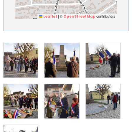
|
©
contributors
Leaflet
OpenStreetMap