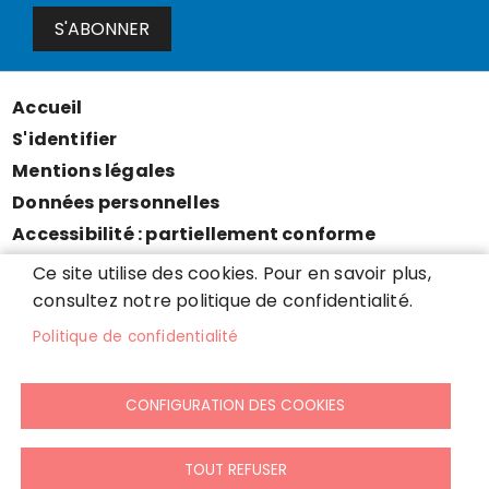
S'ABONNER
Accueil
Menu
S'identifier
Pied
Mentions légales
de
Données personnelles
page
Accessibilité : partiellement conforme
Cookies
Ce site utilise des cookies. Pour en savoir plus,
Contact
consultez notre politique de confidentialité.
Presse
Politique de confidentialité
Plan du site
CONFIGURATION DES COOKIES
TOUT REFUSER