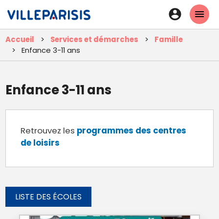
Aller
En-
au
tête
contenu
Accueil
Services et démarches
Famille
principal
-
Enfance 3-11 ans
Connexi
Enfance 3-11 ans
Retrouvez les
programmes des centres
de loisirs
LISTE DES ÉCOLES