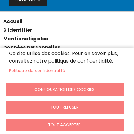
Accueil
Menu
S'identifier
Pied
Mentions légales
de
Données personnelles
page
Ce site utilise des cookies. Pour en savoir plus,
Accessibilité : partiellement conforme
consultez notre politique de confidentialité.
Cookies
Politique de confidentialité
Contact
Presse
CONFIGURATION DES COOKIES
Plan du site
TOUT REFUSER
TOUT ACCEPTER