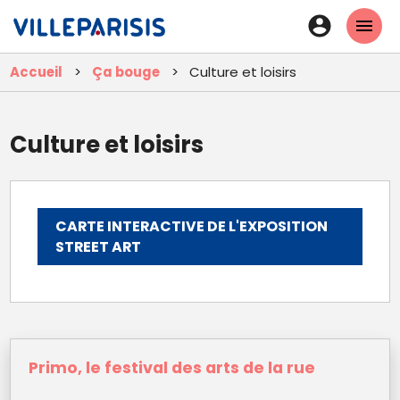
Aller
En-
au
tête
contenu
Accueil
Ça bouge
Culture et loisirs
principal
-
Connexi
Culture et loisirs
CARTE INTERACTIVE DE L'EXPOSITION
STREET ART
Primo, le festival des arts de la rue