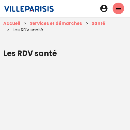
Aller
En-
au
tête
contenu
Accueil
Services et démarches
Santé
principal
-
Les RDV santé
Connexi
Les RDV santé