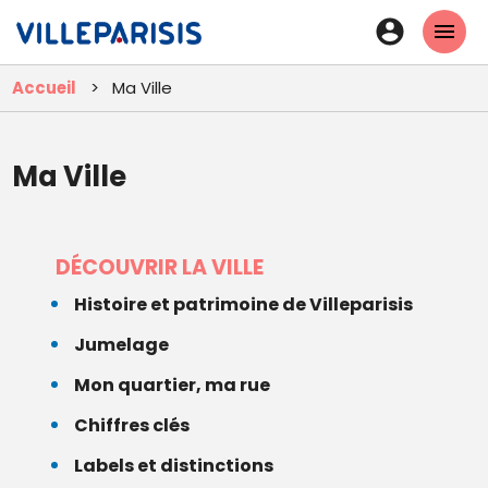
Aller
En-
au
tête
contenu
Accueil
Ma Ville
principal
-
Connexi
Ma Ville
Menu
DÉCOUVRIR LA VILLE
principal
Histoire et patrimoine de Villeparisis
Jumelage
Mon quartier, ma rue
Chiffres clés
Labels et distinctions