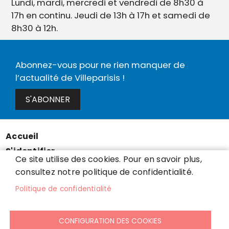
Lundi, mardi, mercredi et vendredi de 8h30 à
17h en continu. Jeudi de 13h à 17h et samedi de
8h30 à 12h.
Abonnez-vous pour ne rien manquer de
l’actualité de Villeparisis !
S'ABONNER
Accueil
Menu
S'identifier
Pied
Ce site utilise des cookies. Pour en savoir plus,
Mentions légales
de
consultez notre politique de confidentialité.
Données personnelles
page
Politique de confidentialité
Accessibilité : partiellement conforme
Cookies
CONFIGURATION DES COOKIES
Contact