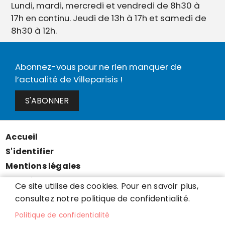
Lundi, mardi, mercredi et vendredi de 8h30 à
17h en continu. Jeudi de 13h à 17h et samedi de
8h30 à 12h.
Abonnez-vous pour ne rien manquer de
l’actualité de Villeparisis !
S'ABONNER
Accueil
Menu
S'identifier
Pied
Mentions légales
de
Données personnelles
Ce site utilise des cookies. Pour en savoir plus,
page
Accessibilité : partiellement conforme
consultez notre politique de confidentialité.
Cookies
Politique de confidentialité
Contact