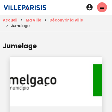
Aller
En-
au
tête
contenu
Accueil
Ma Ville
Découvrir la Ville
principal
-
Jumelage
Connexi
Jumelage