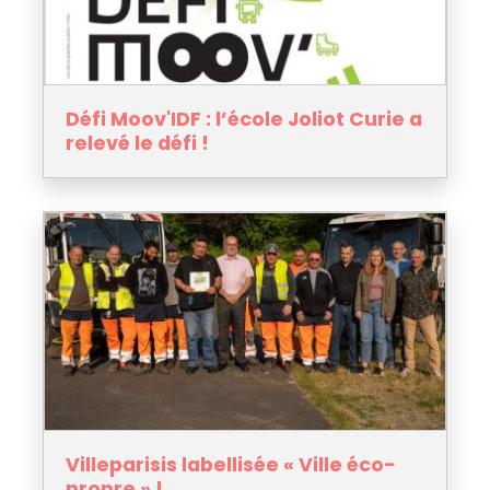
Défi Moov'IDF : l’école Joliot Curie a
relevé le défi !
Villeparisis labellisée « Ville éco-
propre » !