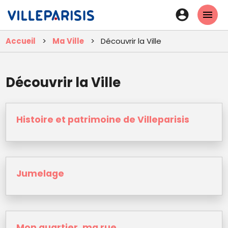
Aller
En-
au
tête
contenu
Accueil
Ma Ville
Découvrir la Ville
principal
-
Connexi
Découvrir la Ville
Histoire et patrimoine de Villeparisis
Jumelage
Mon quartier, ma rue