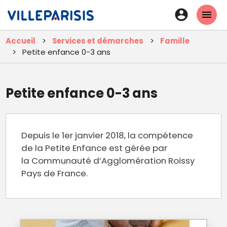
Aller
En-
au
tête
contenu
Accueil
Services et démarches
Famille
principal
-
Petite enfance 0-3 ans
Connexi
Petite enfance 0-3 ans
Depuis le 1er janvier 2018, la compétence
de la Petite Enfance est gérée par
la Communauté d’Agglomération Roissy
Pays de France.