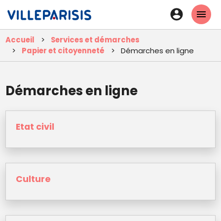
Aller
En-
au
tête
contenu
Accueil
Services et démarches
principal
-
Papier et citoyenneté
Démarches en ligne
Connexi
Démarches en ligne
Etat civil
Culture