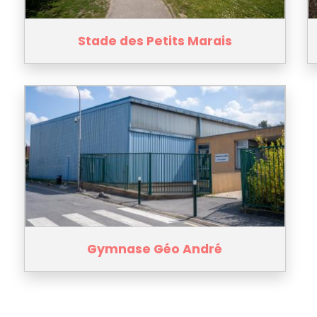
Stade des Petits Marais
Gymnase Géo André