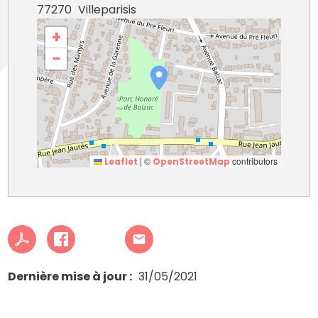
77270
Villeparisis
+
−
|
©
contributors
Leaflet
OpenStreetMap
Dernière mise à jour
31/05/2021