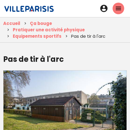
Aller
En-
au
tête
contenu
Accueil
Ça bouge
principal
-
Pratiquer une activité physique
Connexi
Equipements sportifs
Pas de tir à l'arc
Pas de tir à l'arc