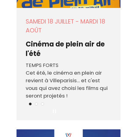
SAMEDI 18 JUILLET
VENDREDI 21 AOÛT
-
-
MARDI 18
SAMEDI 22
AOÛT
AOÛT
Cinéma de plein air de
Cinéma de plein air de
l'été
l'été
TEMPS FORTS
TEMPS FORTS
Cet été, le cinéma en plein air
Cet été, le cinéma en plein air
revient à Villeparisis… et c'est
revient à Villeparisis… et c'est
vous qui avez choisi les films qui
vous qui avez choisi les films qui
seront projetés !
seront projetés !