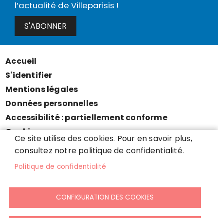
l’actualité de Villeparisis !
S'ABONNER
Accueil
Menu
S'identifier
Pied
Mentions légales
de
Données personnelles
page
Accessibilité : partiellement conforme
Cookies
Ce site utilise des cookies. Pour en savoir plus,
Contact
consultez notre politique de confidentialité.
Presse
Politique de confidentialité
Plan du site
CONFIGURATION DES COOKIES