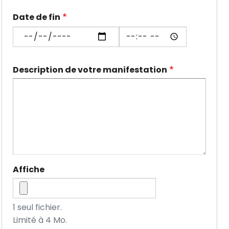
début:
début:
Date de fin
Date
Heure
Date
Date
de
de
fin:
fin:
Description de votre manifestation
Date
Heure
Affiche
1 seul fichier.
Limité à 4 Mo.