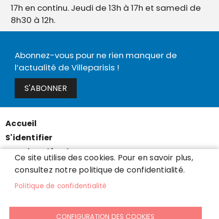
17h en continu. Jeudi de 13h à 17h et samedi de
8h30 à 12h.
Abonnez-vous pour ne rien manquer de
l’actualité de Villeparisis !
S'ABONNER
Accueil
Menu
S'identifier
Pied
Mentions légales
de
Ce site utilise des cookies. Pour en savoir plus,
Données personnelles
consultez notre politique de confidentialité.
page
Accessibilité : partiellement conforme
Politique de confidentialité
Cookies
Contact
CONFIGURATION DES COOKIES