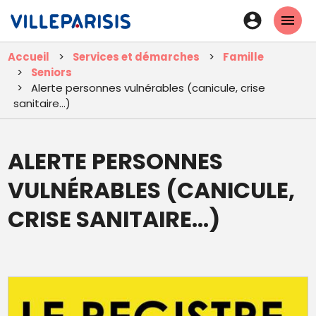
Aller
En-
au
tête
contenu
Accueil
Services et démarches
Famille
principal
-
Seniors
Connexi
Alerte personnes vulnérables (canicule, crise
sanitaire...)
ALERTE PERSONNES
VULNÉRABLES (CANICULE,
CRISE SANITAIRE...)