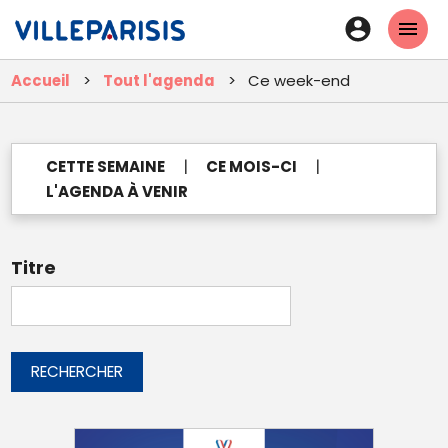
Aller
En-
au
tête
contenu
Accueil
Tout l'agenda
Ce week-end
principal
-
Connexi
|
|
CETTE SEMAINE
CE MOIS-CI
L'AGENDA À VENIR
Titre
RECHERCHER