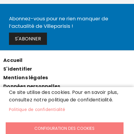
Abonnez-vous pour ne rien manquer de
l’actualité de Villeparisis !
S'ABONNER
Accueil
Menu
S'identifier
Pied
Mentions légales
de
Données personnelles
page
Ce site utilise des cookies. Pour en savoir plus,
Accessibilité : partiellement conforme
consultez notre politique de confidentialité.
Cookies
Politique de confidentialité
Contact
Presse
CONFIGURATION DES COOKIES
Plan du site