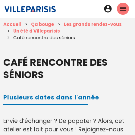
Aller
En-
au
tête
contenu
Accueil
Ça bouge
Les grands rendez-vous
principal
-
Un été à Villeparisis
Connexi
Café rencontre des séniors
CAFÉ RENCONTRE DES
SÉNIORS
Plusieurs dates dans l'année
Envie d’échanger ? De papoter ? Alors, cet
atelier est fait pour vous ! Rejoignez-nous