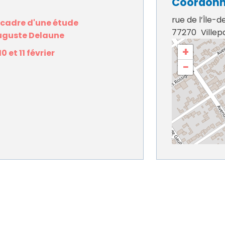
Coordon
rue de l’Île-
 cadre d'une étude
77270
Villepa
uguste Delaune
+
 et 11 février
−