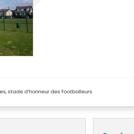
cipale et vidéo-protection
ompiers
Propreté
et cambriolage
Travaux
nt et fourrière
Assainissement
en ligne
lants et solidaires
Plan local d'urbanisme
Autorisations d'urbanisme
Fiscalité des enseignes
s, stade d’honneur des footballeurs