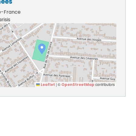
nées
de-France
risis
|
©
contributors
Leaflet
OpenStreetMap