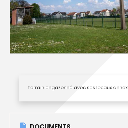
Annuaire des entreprises
Police muni
Octobre rose
Marché de la Ville
Sapeurs p
Game arena
Marchés publics
Vigilance 
Un Noël à Villeparisis
Entreprendre
Stationneme
Offres d'emploi locales
Préplainte 
Mécénat
Voisins vigi
Terrain engazonné avec ses locaux annexe
DOCUMENTS