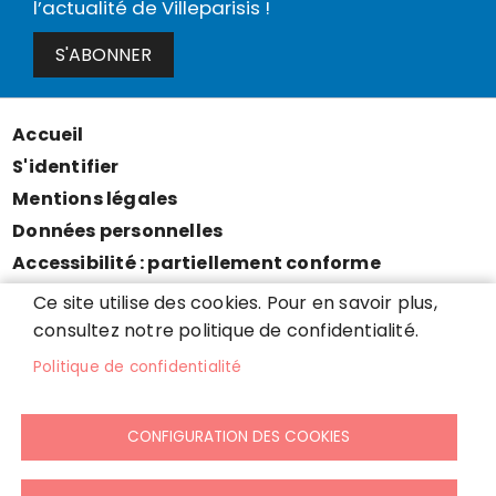
l’actualité de Villeparisis !
S'ABONNER
Accueil
Menu
S'identifier
Pied
Mentions légales
de
Données personnelles
page
Accessibilité : partiellement conforme
Cookies
Ce site utilise des cookies. Pour en savoir plus,
Contact
consultez notre politique de confidentialité.
Presse
Politique de confidentialité
Plan du site
CONFIGURATION DES COOKIES