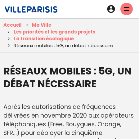
Aller
En-
au
tête
contenu
Accueil
Ma Ville
principal
-
Les priorités et les grands projets
Connexi
La transition écologique
Réseaux mobiles : 5G, un débat nécessaire
RÉSEAUX MOBILES : 5G, UN
DÉBAT NÉCESSAIRE
Après les autorisations de fréquences
délivrées en novembre 2020 aux opérateurs
téléphoniques (Free, Bouygues, Orange,
SFR…) pour déployer la cinquième