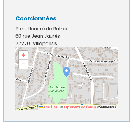
Coordonnées
Parc Honoré de Balzac
60 rue Jean Jaurès
77270
Villeparisis
+
−
|
©
contributors
Leaflet
OpenStreetMap