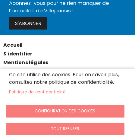
Abonnez-vous pour ne rien manquer de
l’actualité de Villeparisis !
S'ABONNER
Accueil
Menu
S'identifier
Pied
Mentions légales
de
Données personnelles
Ce site utilise des cookies. Pour en savoir plus,
page
Accessibilité : partiellement conforme
consultez notre politique de confidentialité.
Cookies
Politique de confidentialité
Contact
Presse
CONFIGURATION DES COOKIES
Plan du site
TOUT REFUSER