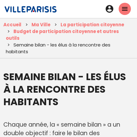
Aller
En-
au
tête
contenu
Accueil
Ma Ville
La participation citoyenne
principal
-
Budget de participation citoyenne et autres
Connexi
outils
Semaine bilan - les élus à la rencontre des
habitants
SEMAINE BILAN - LES ÉLUS
À LA RENCONTRE DES
HABITANTS
Chaque année, la « semaine bilan » a un
double objectif : faire le bilan des