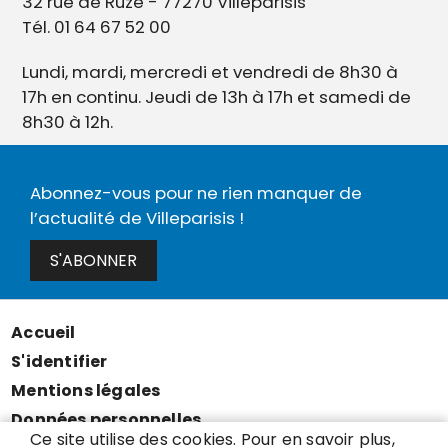
32 rue de Ruzé - 77270 Villeparisis
Tél. 01 64 67 52 00
Lundi, mardi, mercredi et vendredi de 8h30 à
17h en continu. Jeudi de 13h à 17h et samedi de
8h30 à 12h.
Abonnez-vous pour ne rien manquer de
l’actualité de Villeparisis !
S'ABONNER
Accueil
Menu
S'identifier
Pied
Mentions légales
de
Données personnelles
page
Ce site utilise des cookies. Pour en savoir plus,