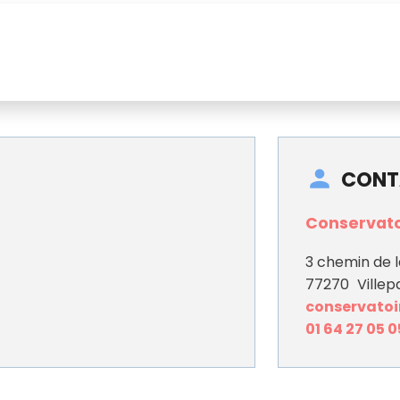
CONT
Conservato
3 chemin de 
77270
Villepa
conservatoir
01 64 27 05 0