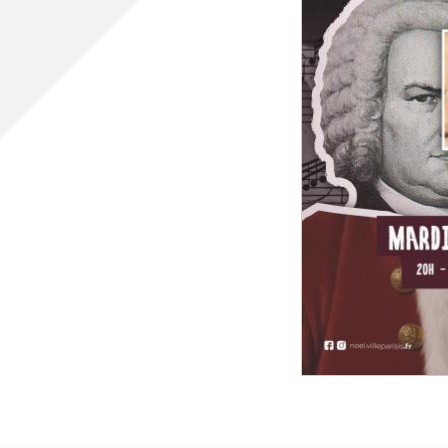
cipale et vidéo-protection
ompiers
Propreté
et cambriolage
Travaux
nt et fourrière
Assainissement
en ligne
lants et solidaires
Plan local d'urbanisme
Autorisations d'urbanisme
Fiscalité des enseignes