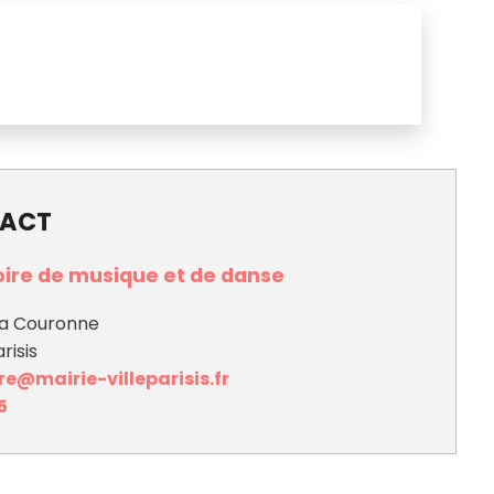
ACT
ire de musique et de danse
la Couronne
risis
e@mairie-villeparisis.fr
5