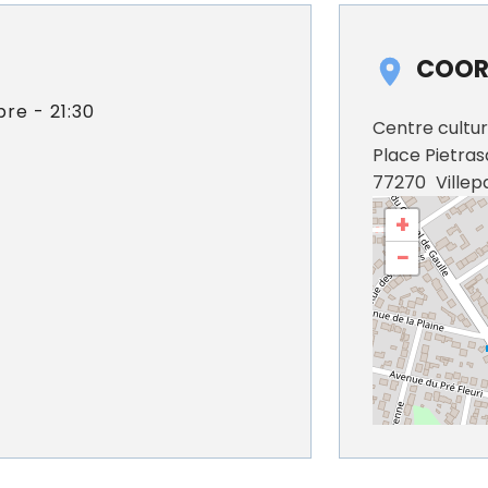
COOR
re - 21:30
Centre cultu
Place Pietra
77270
Villepa
+
−