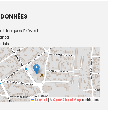
DONNÉES
rel Jacques Prévert
santa
risis
|
©
contributors
Leaflet
OpenStreetMap