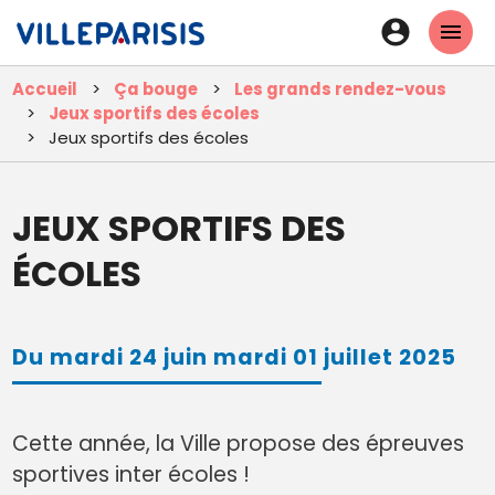
Aller
En-
au
tête
contenu
Accueil
Ça bouge
Les grands rendez-vous
principal
-
Jeux sportifs des écoles
Connexi
Jeux sportifs des écoles
JEUX SPORTIFS DES
ÉCOLES
Du mardi 24 juin mardi 01 juillet 2025
Cette année, la Ville propose des épreuves
sportives inter écoles !