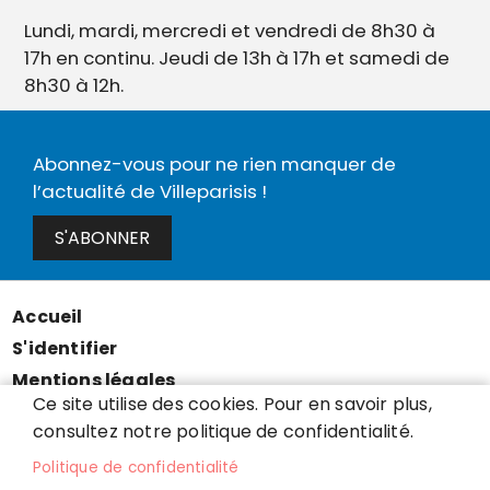
Lundi, mardi, mercredi et vendredi de 8h30 à
17h en continu. Jeudi de 13h à 17h et samedi de
8h30 à 12h.
Abonnez-vous pour ne rien manquer de
l’actualité de Villeparisis !
S'ABONNER
Accueil
Menu
S'identifier
Pied
Mentions légales
de
Ce site utilise des cookies. Pour en savoir plus,
Données personnelles
page
consultez notre politique de confidentialité.
Accessibilité : partiellement conforme
Politique de confidentialité
Cookies