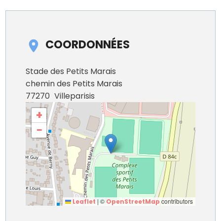
COORDONNÉES
Stade des Petits Marais
chemin des Petits Marais
77270
Villeparisis
+
−
|
©
contributors
Leaflet
OpenStreetMap