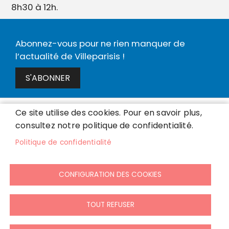
8h30 à 12h.
Abonnez-vous pour ne rien manquer de
l’actualité de Villeparisis !
S'ABONNER
Ce site utilise des cookies. Pour en savoir plus,
Accueil
Menu
consultez notre politique de confidentialité.
S'identifier
Pied
Politique de confidentialité
Mentions légales
de
Données personnelles
page
Accessibilité : partiellement conforme
CONFIGURATION DES COOKIES
Cookies
Contact
TOUT REFUSER
Presse