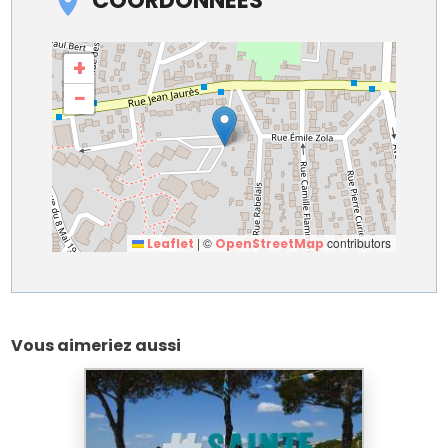
+
−
|
©
contributors
Leaflet
OpenStreetMap
Vous aimeriez aussi