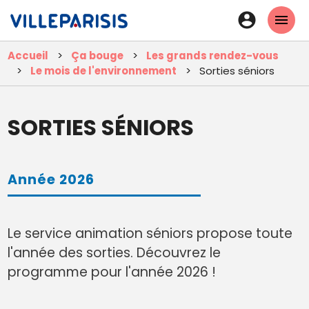
Aller
En-
au
tête
contenu
Accueil
Ça bouge
Les grands rendez-vous
principal
-
Le mois de l'environnement
Sorties séniors
Connexi
SORTIES SÉNIORS
Année 2026
Le service animation séniors propose toute
l'année des sorties. Découvrez le
programme pour l'année 2026 !