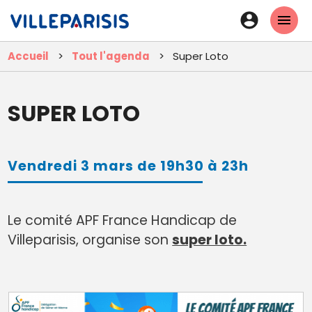
Aller
En-
au
tête
contenu
Accueil
Tout l'agenda
Super Loto
principal
-
Connexi
SUPER LOTO
Vendredi 3 mars de 19h30 à 23h
Le comité APF France Handicap de
Villeparisis, organise son
super loto.