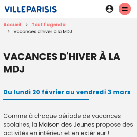
Aller
En-
au
tête
contenu
Accueil
Tout l'agenda
principal
-
Vacances d'hiver à la MDJ
Connexi
VACANCES D'HIVER À LA
MDJ
Du lundi 20 février au vendredi 3 mars
Comme à chaque période de vacances
scolaires, la
Maison des Jeunes
propose des
activités en intérieur et en extérieur !