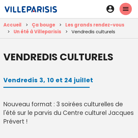
Aller
En-
au
tête
contenu
Accueil
Ça bouge
Les grands rendez-vous
principal
-
Un été à Villeparisis
Vendredis culturels
Connexi
VENDREDIS CULTURELS
Vendredis 3, 10 et 24 juillet
Nouveau format : 3 soirées culturelles de
l'été sur le parvis du Centre culturel Jacques
Prévert !