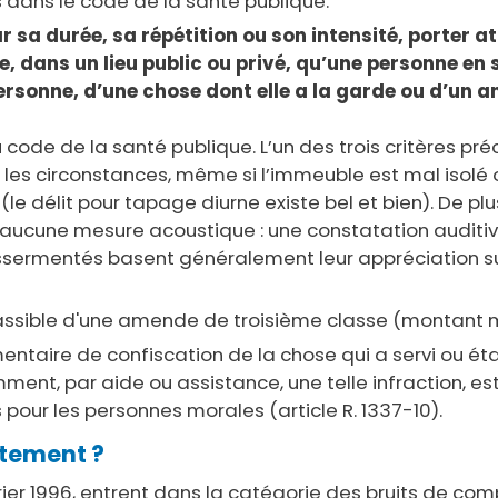
s dans le code de la santé publique.
r sa durée, sa répétition ou son intensité, porter at
, dans un lieu public ou privé, qu’une personne en 
personne, d’une chose dont elle a la garde ou d’un 
u code de la santé publique. L’un des trois critères préc
t les circonstances, même si l’immeuble est mal isolé o
it (le délit pour tapage diurne existe bel et bien). De 
ucune mesure acoustique : une constatation auditive su
assermentés basent généralement leur appréciation su
est passible d'une amende de troisième classe (montant 
taire de confiscation de la chose qui a servi ou éta
iemment, par aide ou assistance, une telle infraction, e
pour les personnes morales (article R. 1337-10).
rtement ?
rier 1996, entrent dans la catégorie des bruits de comp