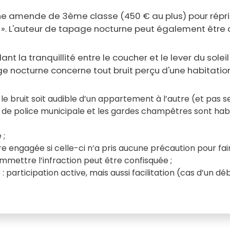
une amende de 3ème classe (450 € au plus) pour réprim
utrui ». L'auteur de tapage nocturne peut également
lant la tranquillité entre le coucher et le lever du sole
ge nocturne concerne tout bruit perçu d'une habitation
ue le bruit soit audible d’un appartement à l’autre (et pas 
re, de police municipale et les gardes champêtres sont habil
 ;
e engagée si celle-ci n’a pris aucune précaution pour fai
ommettre l’infraction peut être confisquée ;
participation active, mais aussi facilitation (cas d’un dé