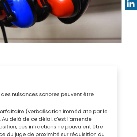
Annuaire des professionnels de santé
Les RDV santé
Services en ligne
Qualité de l'air et de l'eau
Annuaire des associations
Bruit et santé
Formalités administratives pour les
Prévention des intoxications au
associations
monoxyde de carbone
 des nuisances sonores peuvent être
orfaitaire (verbalisation immédiate par le
 Au delà de ce délai, c'est l'amende
osition, ces infractions ne pouvaient être
e du juge de proximité sur réquisition du