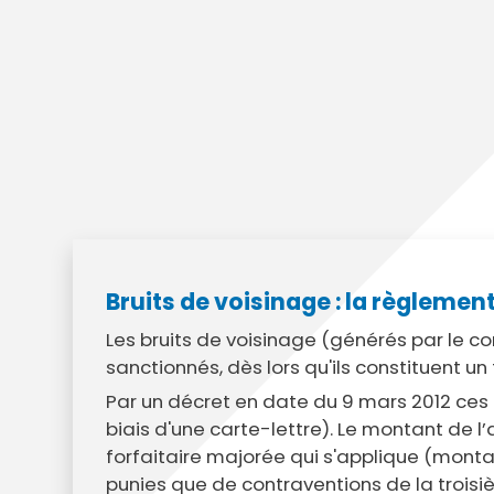
Annuaire des entreprises
Police muni
Octobre rose
Marché de la Ville
Sapeurs p
Game arena
Marchés publics
Vigilance 
Un Noël à Villeparisis
Entreprendre
Stationneme
Offres d'emploi locales
Préplainte 
Mécénat
Voisins vigi
Bruits de voisinage : la règlemen
Les bruits de voisinage (générés par le 
sanctionnés, dès lors qu'ils constituent un
Par un décret en date du 9 mars 2012 ces 
biais d'une carte-lettre). Le montant de 
forfaitaire majorée qui s'applique (montant
punies que de contraventions de la troisi