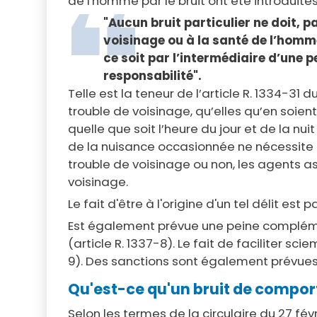
de l'homme par le bruit ont été introduite
"Aucun bruit particulier ne doit, pa
voisinage ou à la santé de l’homme
ce soit par l’intermédiaire d’une 
responsabilité".
Telle est la teneur de l’article R. 1334-31 d
trouble de voisinage, qu’elles qu’en soien
quelle que soit l’heure du jour et de la nu
de la nuisance occasionnée ne nécessite a
trouble de voisinage ou non, les agents 
voisinage.
Le fait d'être à l'origine d'un tel délit 
Est également prévue une peine complémen
(article R. 1337-8). Le fait de faciliter sc
9). Des sanctions sont également prévues 
Qu'est-ce qu'un bruit de compo
Selon les termes de la circulaire du 27 fév