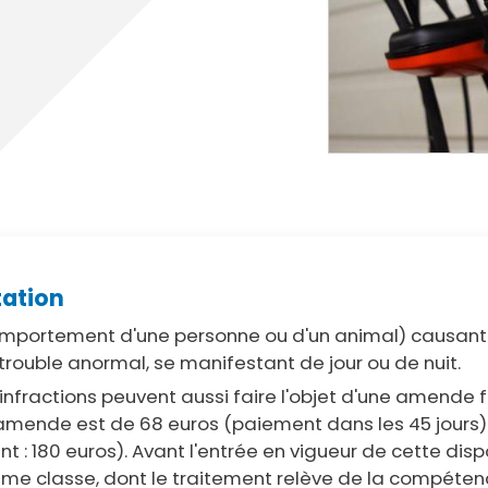
cipale et vidéo-protection
ompiers
Propreté
et cambriolage
Travaux
nt et fourrière
Assainissement
en ligne
lants et solidaires
Plan local d'urbanisme
Autorisations d'urbanisme
Fiscalité des enseignes
tation
comportement d'une personne ou d'un animal) causant
 trouble anormal, se manifestant de jour ou de nuit.
infractions peuvent aussi faire l'objet d'une amende f
l’amende est de 68 euros (paiement dans les 45 jours).
 : 180 euros). Avant l'entrée en vigueur de cette disp
ème classe, dont le traitement relève de la compétenc