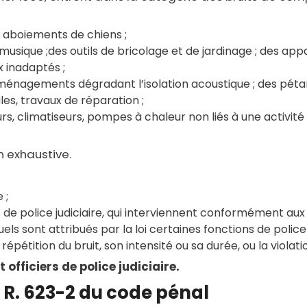
 aboiements de chiens ;
 musique ;des outils de bricolage et de jardinage ; des app
x inadaptés ;
 aménagements dégradant l’isolation acoustique ; des pétard
ales, travaux de réparation ;
rs, climatiseurs, pompes à chaleur non liés à une activité f
n exhaustive.
 ;
s de police judiciaire, qui interviennent conformément au
ls sont attribués par la loi certaines fonctions de police j
étition du bruit, son intensité ou sa durée, ou la violati
 officiers de police judiciaire.
e R. 623-2 du code pénal