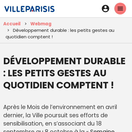
Aller
En-
au
tête
contenu
Accueil
Webmag
principal
-
Développement durable : les petits gestes au
Connexi
quotidien comptent !
DÉVELOPPEMENT DURABLE
: LES PETITS GESTES AU
QUOTIDIEN COMPTENT !
Après le Mois de l’environnement en avril
dernier, la Ville poursuit ses efforts de
sensibilisation, en s’associant du 18
septembre au 8 octobre à la
« Semaine