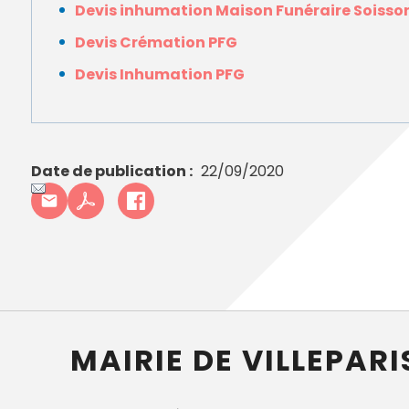
Annuaire des entreprises
Police muni
Devis inhumation Maison Funéraire Soisso
Octobre rose
Marché de la Ville
Sapeurs p
Devis Crémation PFG
Game arena
Marchés publics
Vigilance 
Un Noël à Villeparisis
Entreprendre
Stationneme
Devis Inhumation PFG
Offres d'emploi locales
Préplainte 
Mécénat
Voisins vigi
Date de publication
22/09/2020
MAIRIE DE VILLEPARI