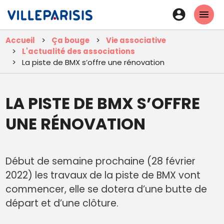
Aller
En-
au
tête
contenu
Accueil
Ça bouge
Vie associative
principal
-
L'actualité des associations
Connexi
La piste de BMX s’offre une rénovation
LA PISTE DE BMX S’OFFRE
UNE RÉNOVATION
Début de semaine prochaine (28 février
2022) les travaux de la piste de BMX vont
commencer, elle se dotera d’une butte de
départ et d’une clôture.