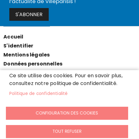
l’actualité de Villeparisis !
S'ABONNER
Accueil
Menu
S'identifier
Pied
Mentions légales
de
Données personnelles
page
Accessibilité : partiellement conforme
Ce site utilise des cookies. Pour en savoir plus,
Cookies
consultez notre politique de confidentialité.
Contact
Politique de confidentialité
Presse
Plan du site
CONFIGURATION DES COOKIES
TOUT REFUSER