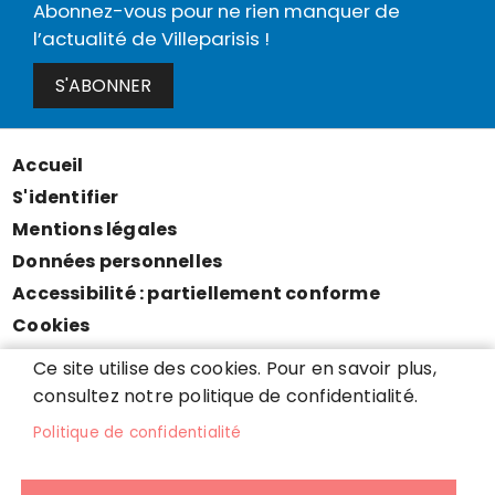
Abonnez-vous pour ne rien manquer de
l’actualité de Villeparisis !
S'ABONNER
Accueil
Menu
S'identifier
Pied
Mentions légales
de
Données personnelles
page
Accessibilité : partiellement conforme
Cookies
Contact
Ce site utilise des cookies. Pour en savoir plus,
Presse
consultez notre politique de confidentialité.
Plan du site
Politique de confidentialité