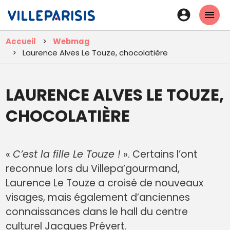
Aller
En-
au
tête
contenu
Accueil
Webmag
principal
-
Laurence Alves Le Touze, chocolatière
Connexi
LAURENCE ALVES LE TOUZE,
CHOCOLATIÈRE
«
C’est la fille Le Touze !
». Certains l’ont
reconnue lors du Villepa’gourmand,
Laurence Le Touze a croisé de nouveaux
visages, mais également d’anciennes
connaissances dans le hall du centre
culturel Jacques Prévert.