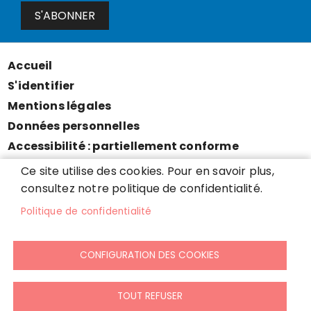
S'ABONNER
Accueil
Menu
S'identifier
Pied
Mentions légales
de
Données personnelles
page
Accessibilité : partiellement conforme
Cookies
Ce site utilise des cookies. Pour en savoir plus,
Contact
consultez notre politique de confidentialité.
Presse
Politique de confidentialité
Plan du site
CONFIGURATION DES COOKIES
TOUT REFUSER