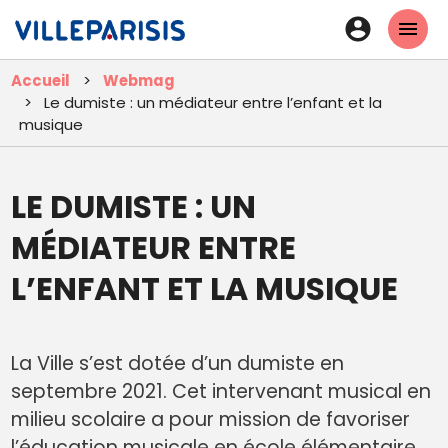
Aller
En-
au
tête
contenu
Accueil
Webmag
principal
-
Le dumiste : un médiateur entre l’enfant et la
Connexi
musique
LE DUMISTE : UN
MÉDIATEUR ENTRE
L’ENFANT ET LA MUSIQUE
La Ville s’est dotée d’un dumiste en
septembre 2021. Cet intervenant musical en
milieu scolaire a pour mission de favoriser
l’éducation musicale en école élémentaire.