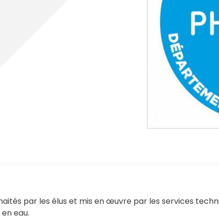
cipale et vidéo-protection
ompiers
Propreté
et cambriolage
Travaux
nt et fourrière
Assainissement
en ligne
lants et solidaires
Plan local d'urbanisme
Autorisations d'urbanisme
Fiscalité des enseignes
aités par les élus et mis en œuvre par les services techniq
 en eau.