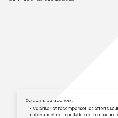
Annuaire des entreprises
Police muni
Octobre rose
Marché de la Ville
Sapeurs p
Game arena
Marchés publics
Vigilance 
Un Noël à Villeparisis
Entreprendre
Stationneme
Offres d'emploi locales
Préplainte 
Mécénat
Voisins vigi
Objectifs du trophée :
Valoriser et récompenser les efforts souh
notamment de la pollution de la ressource