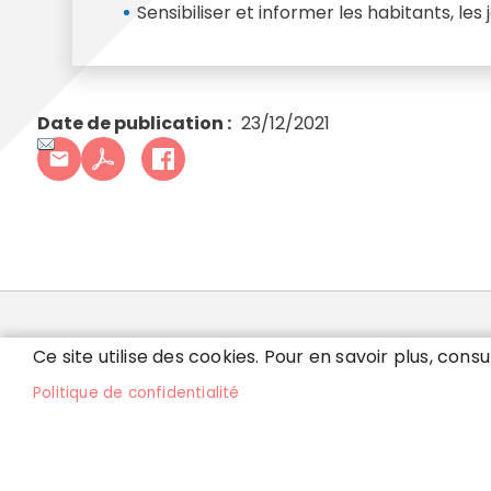
Sensibiliser et informer les habitants, le
Date de publication
23/12/2021
MAIRIE DE VILLEPARI
Ce site utilise des cookies. Pour en savoir plus, consu
Politique de confidentialité
32 rue de Ruzé - 77270 Villeparisis
Lu
Tél. 01 64 67 52 00
8h
et