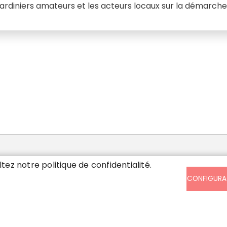
s jardiniers amateurs et les acteurs locaux sur la démarche
SIS
ltez notre politique de confidentialité.
CONFIGURA
ndi, mardi, mercredi et vendredi de
30 à 17h en continu. Jeudi de 13h à 17h
 samedi de 8h30 à 12h.