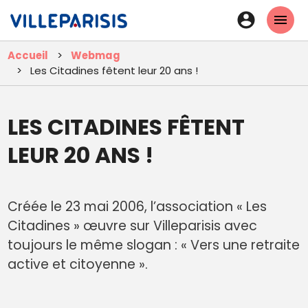
Aller
En-
au
tête
contenu
Accueil
Webmag
principal
-
Les Citadines fêtent leur 20 ans !
Connexi
LES CITADINES FÊTENT
LEUR 20 ANS !
Créée le 23 mai 2006, l’association « Les
Citadines » œuvre sur Villeparisis avec
toujours le même slogan : « Vers une retraite
active et citoyenne ».