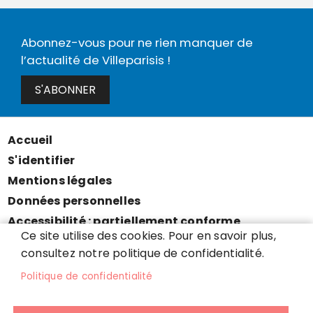
Abonnez-vous pour ne rien manquer de
l’actualité de Villeparisis !
S'ABONNER
Accueil
Menu
S'identifier
Pied
Mentions légales
de
Données personnelles
page
Accessibilité : partiellement conforme
Ce site utilise des cookies. Pour en savoir plus,
Cookies
consultez notre politique de confidentialité.
Contact
Politique de confidentialité
Presse
Plan du site