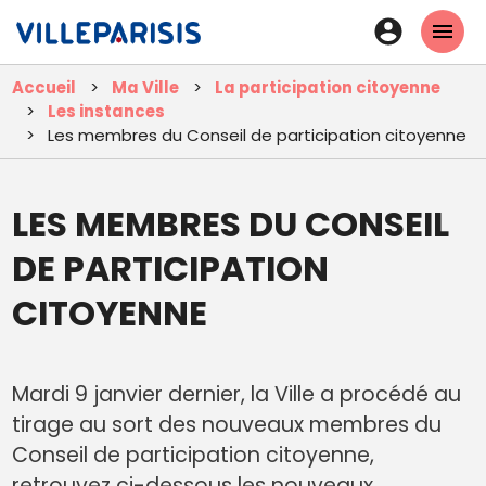
Aller
En-
au
tête
contenu
Accueil
Ma Ville
La participation citoyenne
principal
-
Les instances
Connexi
Les membres du Conseil de participation citoyenne
LES MEMBRES DU CONSEIL
DE PARTICIPATION
CITOYENNE
Mardi 9 janvier dernier, la Ville a procédé au
tirage au sort des nouveaux membres du
Conseil de participation citoyenne,
retrouvez ci-dessous les nouveaux