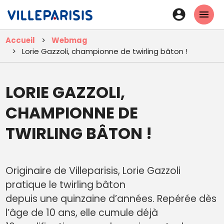
Aller
En-
au
tête
contenu
Accueil
Webmag
principal
-
Lorie Gazzoli, championne de twirling bâton !
Connexi
LORIE GAZZOLI,
CHAMPIONNE DE
TWIRLING BÂTON !
Originaire de Villeparisis, Lorie Gazzoli
pratique le twirling bâton
depuis une quinzaine d’années. Repérée dès
l’âge de 10 ans, elle cumule déjà