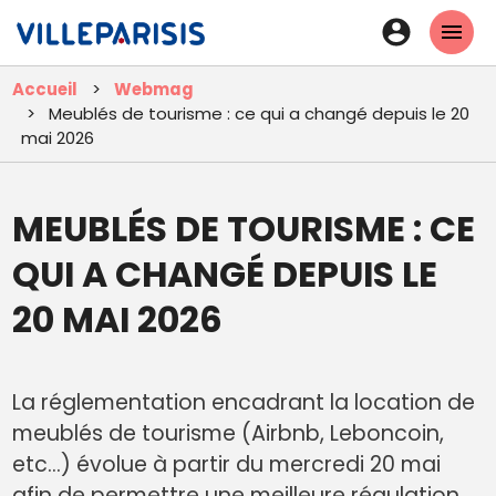
Aller
En-
au
tête
contenu
Accueil
Webmag
principal
-
Meublés de tourisme : ce qui a changé depuis le 20
Connexi
mai 2026
MEUBLÉS DE TOURISME : CE
QUI A CHANGÉ DEPUIS LE
20 MAI 2026
La réglementation encadrant la location de
meublés de tourisme (Airbnb, Leboncoin,
etc…) évolue à partir du mercredi 20 mai
afin de permettre une meilleure régulation