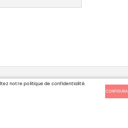
SIS
ltez notre politique de confidentialité.
CONFIGURA
ndi, mardi, mercredi et vendredi de
30 à 17h en continu. Jeudi de 13h à 17h
 samedi de 8h30 à 12h.