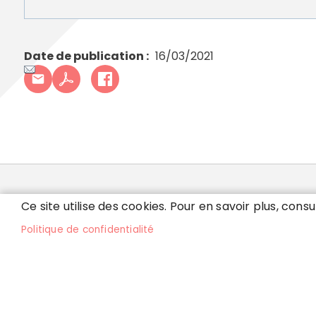
Date de publication
16/03/2021
MAIRIE DE VILLEPARI
Ce site utilise des cookies. Pour en savoir plus, consu
Politique de confidentialité
32 rue de Ruzé - 77270 Villeparisis
Lu
Tél. 01 64 67 52 00
8h
et