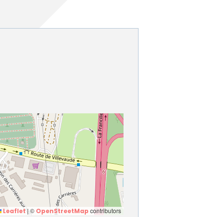
cipale et vidéo-protection
ompiers
Propreté
et cambriolage
Travaux
nt et fourrière
Assainissement
en ligne
lants et solidaires
Plan local d'urbanisme
Autorisations d'urbanisme
Fiscalité des enseignes
|
©
contributors
Leaflet
OpenStreetMap