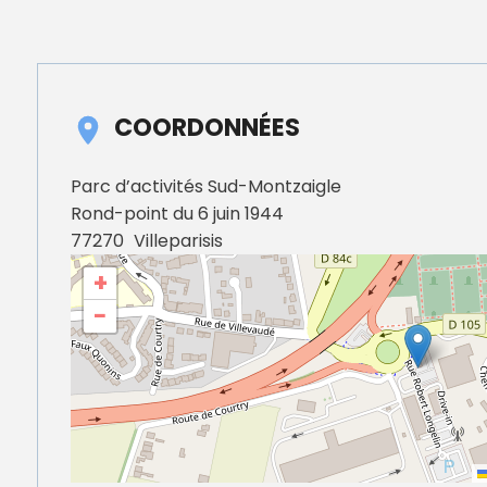
Annuaire des entreprises
Police muni
Octobre rose
Marché de la Ville
Sapeurs p
Game arena
Marchés publics
Vigilance 
Un Noël à Villeparisis
Entreprendre
Stationneme
Offres d'emploi locales
Préplainte 
COORDONNÉES
Mécénat
Voisins vigi
Parc d’activités Sud-Montzaigle
Rond-point du 6 juin 1944
77270
Villeparisis
+
−