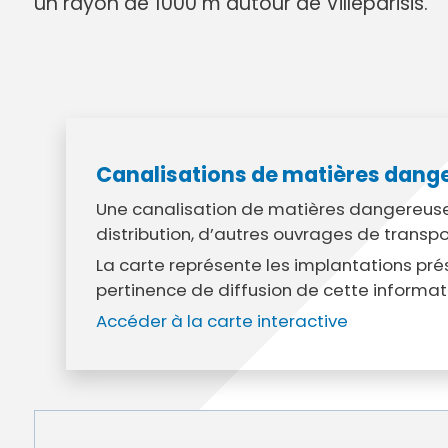
un rayon de 1000 m autour de Villeparisis.
Annuaire des entreprises
Police muni
Octobre rose
Marché de la Ville
Sapeurs p
Game arena
Marchés publics
Vigilance 
Un Noël à Villeparisis
Entreprendre
Stationneme
Offres d'emploi locales
Préplainte 
Mécénat
Voisins vigi
Canalisations de matières dang
Une canalisation de matières dangereuses
distribution, d’autres ouvrages de transp
La carte représente les implantations prés
pertinence de diffusion de cette informatio
Accéder à la carte interactive