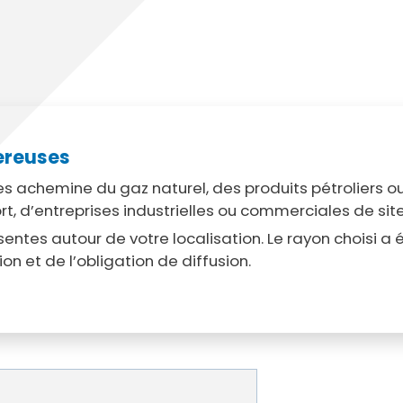
cipale et vidéo-protection
ompiers
Propreté
et cambriolage
Travaux
nt et fourrière
Assainissement
en ligne
lants et solidaires
ereuses
Plan local d'urbanisme
 achemine du gaz naturel, des produits pétroliers o
Autorisations d'urbanisme
ort, d’entreprises industrielles ou commerciales de s
Fiscalité des enseignes
entes autour de votre localisation. Le rayon choisi a
n et de l’obligation de diffusion.