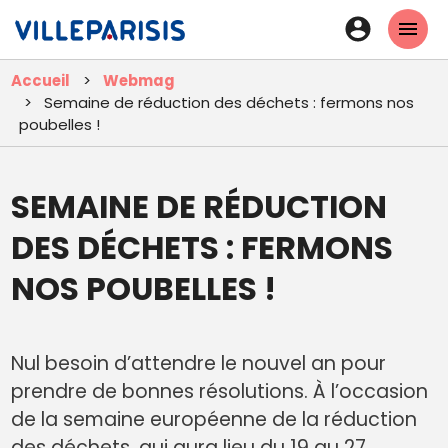
Aller
En-
au
tête
contenu
Accueil
Webmag
principal
-
Semaine de réduction des déchets : fermons nos
Connexi
poubelles !
SEMAINE DE RÉDUCTION
DES DÉCHETS : FERMONS
NOS POUBELLES !
Nul besoin d’attendre le nouvel an pour
prendre de bonnes résolutions. À l’occasion
de la semaine européenne de la réduction
des déchets, qui aura lieu du 19 au 27