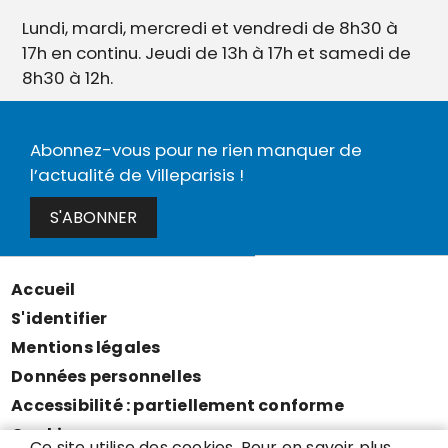
Lundi, mardi, mercredi et vendredi de 8h30 à
17h en continu. Jeudi de 13h à 17h et samedi de
8h30 à 12h.
Abonnez-vous pour ne rien manquer de
l’actualité de Villeparisis !
S'ABONNER
Accueil
Menu
S'identifier
Pied
Mentions légales
de
Données personnelles
page
Accessibilité : partiellement conforme
Cookies
Ce site utilise des cookies. Pour en savoir plus,