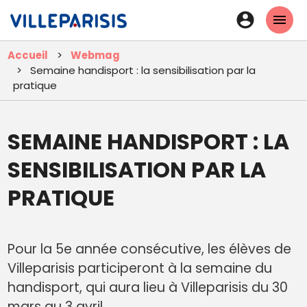
Aller
En-
au
tête
contenu
Accueil
Webmag
principal
-
Semaine handisport : la sensibilisation par la
Connexi
pratique
SEMAINE HANDISPORT : LA
SENSIBILISATION PAR LA
PRATIQUE
Pour la 5e année consécutive, les élèves de
Villeparisis participeront à la semaine du
handisport, qui aura lieu à Villeparisis du 30
mars au 3 avril.