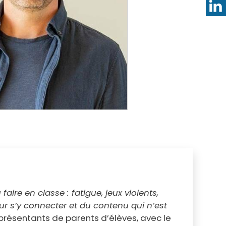
Annuaire des professionnels de santé
Les RDV santé
Services en ligne
Qualité de l'air et de l'eau
Annuaire des associations
Bruit et santé
Formalités administratives pour les
Prévention des intoxications au
associations
monoxyde de carbone
 faire en classe : fatigue, jeux violents,
r s’y connecter et du contenu qui n’est
représentants de parents d’élèves, avec le