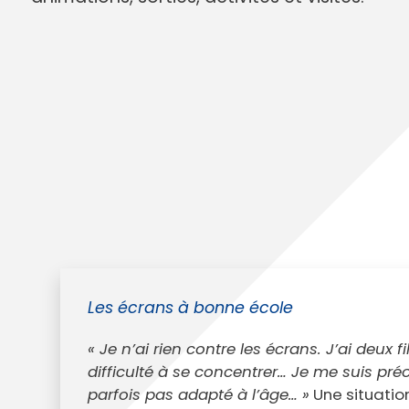
Annuaire des entreprises
Police muni
Octobre rose
Marché de la Ville
Sapeurs p
Game arena
Marchés publics
Vigilance 
Un Noël à Villeparisis
Entreprendre
Stationneme
Offres d'emploi locales
Préplainte 
Mécénat
Voisins vigi
Les écrans à bonne école
« Je n’ai rien contre les écrans. J’ai deux fi
difficulté à se concentrer… Je me suis p
parfois pas adapté à l’âge… »
Une situation