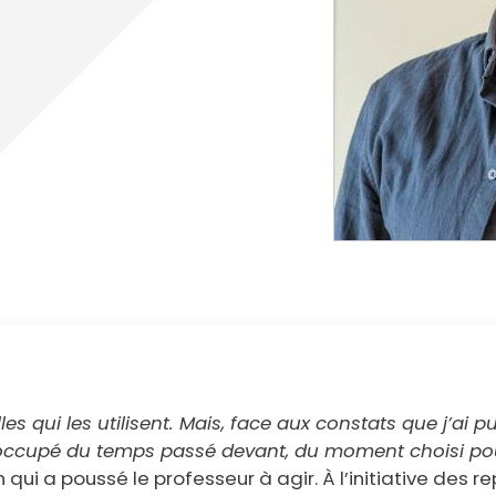
cipale et vidéo-protection
ompiers
Propreté
et cambriolage
Travaux
nt et fourrière
Assainissement
en ligne
lants et solidaires
Plan local d'urbanisme
Autorisations d'urbanisme
Fiscalité des enseignes
lles qui les utilisent. Mais, face aux constats que j’ai pu
réoccupé du temps passé devant, du moment choisi pou
 qui a poussé le professeur à agir. À l’initiative des 