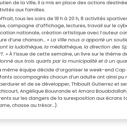
tien de la Ville, il a mis en place des actions destiné
vités aux familles.
ait, tous les soirs de 18 h à 20 h, 8 activités sportive
asse, campagne d’affichage, lectures, travail sur le 
cation nationale, création artistique avec l’auteur c
iture d’une chanson…
« La Ville nous a apporté un soutie
nt la ludothèque, la médiathèque, la direction des S
T. »
À l’issue de cette semaine, un livre sur le thème
tionné aux trois quarts par la municipalité et à un quar
a même équipe décide d’organiser le week-end Cap ou
 enfants accompagnés chacun d’un adulte ont ainsi pu rel
perdurer et de se développer, Thibault Gutierrez et s
chicourt, Angélique Bouvrande et Amara Bouabdallah)
parents sur les dangers de la surexposition aux écrans 
game, chasse au trésor…).