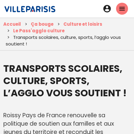
Aller
En-
au
tête
contenu
Accueil
Ça bouge
Culture et loisirs
principal
-
Le Pass'agglo culture
Connexi
Transports scolaires, culture, sports, l’agglo vous
soutient !
TRANSPORTS SCOLAIRES,
CULTURE, SPORTS,
L’AGGLO VOUS SOUTIENT !
Roissy Pays de France renouvelle sa
politique de soutien aux familles et aux
jeunes du territoire et reconduit les