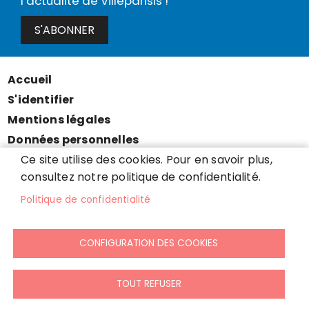
l’actualité de Villeparisis !
S'ABONNER
Accueil
Menu
S'identifier
Pied
Mentions légales
de
Données personnelles
page
Accessibilité : partiellement conforme
Ce site utilise des cookies. Pour en savoir plus,
consultez notre politique de confidentialité.
Cookies
Contact
Politique de confidentialité
Presse
Plan du site
CONFIGURATION DES COOKIES
TOUT REFUSER