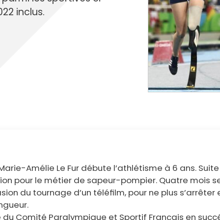
cipale et vidéo-protection
2 inclus.
ompiers
Propreté
et cambriolage
Travaux
nt et fourrière
Assainissement
en ligne
lants et solidaires
Plan local d'urbanisme
Autorisations d'urbanisme
Fiscalité des enseignes
arie-Amélie Le Fur débute l’athlétisme à 6 ans. Suite
ion pour le métier de sapeur-pompier. Quatre mois s
asion du tournage d’un téléﬁlm, pour ne plus s’arrête
ngueur.
ente du Comité Paralympique et Sportif Français en s