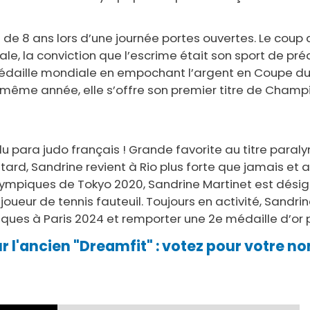
e de 8 ans lors d’une journée portes ouvertes. Le coup
, la conviction que l’escrime était son sport de prédi
médaille mondiale en empochant l’argent en Coupe du 
ême année, elle s’offre son premier titre de Champio
para judo français ! Grande favorite au titre paralym
 tard, Sandrine revient à Rio plus forte que jamais et
alympiques de Tokyo 2020, Sandrine Martinet est dés
ueur de tennis fauteuil. Toujours en activité, Sandrine
iques à Paris 2024 et remporter une 2e médaille d’or 
r l'ancien "Dreamfit" : votez pour votre n