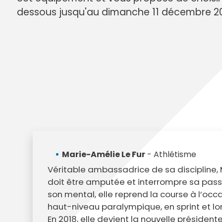
Annuaire des entreprises
Police muni
dessous jusqu'au dimanche 11 décembre 202
Octobre rose
Marché de la Ville
Sapeurs p
Game arena
Marchés publics
Vigilance 
Un Noël à Villeparisis
Entreprendre
Stationneme
Offres d'emploi locales
Préplainte 
Mécénat
Voisins vigi
Marie-Amélie Le Fur
- Athlétisme
Véritable ambassadrice de sa discipline, M
doit être amputée et interrompre sa pass
son mental, elle reprend la course à l’occ
haut-niveau paralympique, en sprint et lo
En 2018, elle devient la nouvelle présid