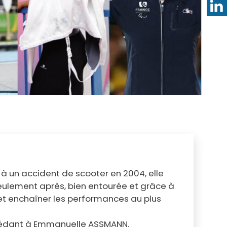
Annuaire des professionnels de santé
Les RDV santé
Services en ligne
Qualité de l'air et de l'eau
Annuaire des associations
Bruit et santé
Formalités administratives pour les
Prévention des intoxications au
associations
monoxyde de carbone
 à un accident de scooter en 2004, elle
eulement après, bien entourée et grâce à
r et enchaîner les performances au plus
uccédant à Emmanuelle ASSMANN.