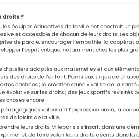
 droits ?
s, les équipes éducatives de la ville ont construit 
ive et accessible de chacun de leurs droits. Les obje
la prise de parole, encourager l’empathie, la coopératio
évelopper l’esprit critique, notamment chez les plus gr
rie d’ateliers adaptés aux maternelles et aux élémen
rs des droits de l’enfant. Parmi eux, un jeu de chasse 
artes cachées ; la création d’une « valise de la santé 
évolutive sur les droits ; des jeux sportifs revisités po
res choses encore.
pédagogiques valorisant l’expression orale, la coopéra
s de loisirs de la Ville.
endre leurs droits, Villeparisis s’inscrit dans une dé
rimer et de faire valoir leurs droits décrits dans la 