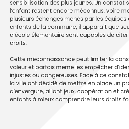
Annuaire des entreprises
Police muni
sensibilisation des plus jeunes. Un constat s
Octobre rose
Marché de la Ville
Sapeurs p
l’enfant restent encore méconnus, voire ma
Game arena
Marchés publics
Vigilance 
plusieurs échanges menés par les équipes
Un Noël à Villeparisis
Entreprendre
Stationneme
enfants de la commune, il apparaît que seu
Offres d'emploi locales
Préplainte 
d’école élémentaire sont capables de citer p
Mécénat
Voisins vigi
droits.
Cette méconnaissance peut limiter la cons
valeur et parfois même les empêcher d’ident
injustes ou dangereuses. Face à ce constat, 
la ville ont décidé de mettre en place un pr
d’envergure, alliant jeux, coopération et cré
enfants à mieux comprendre leurs droits 