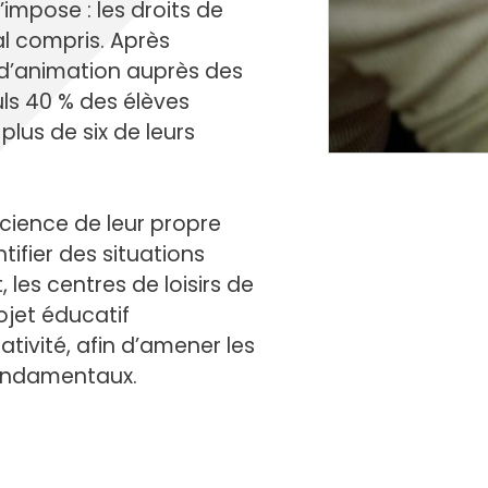
cipale et vidéo-protection
’impose : les droits de
ompiers
Propreté
l compris. Après
et cambriolage
Travaux
 d’animation auprès des
nt et fourrière
Assainissement
ls 40 % des élèves
en ligne
lus de six de leurs
lants et solidaires
Plan local d'urbanisme
cience de leur propre
Autorisations d'urbanisme
ifier des situations
Fiscalité des enseignes
les centres de loisirs de
ojet éducatif
ativité, afin d’amener les
fondamentaux.