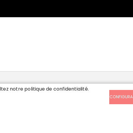
SIS
ltez notre politique de confidentialité.
CONFIGURA
ndi, mardi, mercredi et vendredi de
30 à 17h en continu. Jeudi de 13h à 17h
 samedi de 8h30 à 12h.