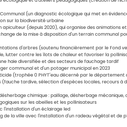
ge écologique et d'ateliers pédagogiques (création de nicho
é Communal (un diagnostic écologique qui met en évidence 
ion sur la biodiversité urbaine
apiculteur (depuis 2020), qui organise des animations et d
hange de la mise à disposition d'un terrain communal po
tations d'arbres (soutenu financièrement par le Fond ve
e, lutter contre les îlots de chaleur et favoriser la pollinis
une haie diversifiée et des secteurs de fauchage tardif
verger communal et d'un potager municipal en 2023
esticide (trophée 0 PHYT'eau décerné par le département
 (fauche tardive, sélection d'espèces locales, recours à d
au désherbage chimique : paillage, désherbage mécanique
ogiques sur les abeilles et les pollinisateurs
 l'installation d'un éclairage led
ang de la ville avec l'installation d'un radeau végétal et 