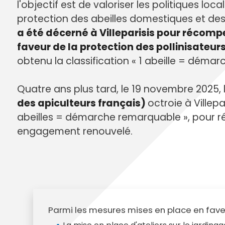
Annuaire des entreprises
Police muni
l'objectif est de valoriser les politiques loc
Octobre rose
Marché de la Ville
Sapeurs p
protection des abeilles domestiques et des
Game arena
Marchés publics
Vigilance 
a été décerné à Villeparisis pour récomp
Un Noël à Villeparisis
Entreprendre
Stationneme
faveur de la protection des pollinisateur
Offres d'emploi locales
Préplainte 
obtenu la classification « 1 abeille = démar
Mécénat
Voisins vigi
Quatre ans plus tard, le 19 novembre 2025, l
des apiculteurs français)
octroie à Villepar
abeilles = démarche remarquable », pour 
engagement renouvelé.
Parmi les mesures mises en place en faveu