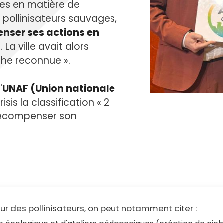
cipale et vidéo-protection
ales en matière de
ompiers
Propreté
 pollinisateurs sauvages,
et cambriolage
Travaux
enser ses actions en
nt et fourrière
Assainissement
s
. La ville avait alors
en ligne
che reconnue ».
lants et solidaires
'
UNAF (Union nationale
Plan local d'urbanisme
isis la classification « 2
Autorisations d'urbanisme
récompenser son
Fiscalité des enseignes
r des pollinisateurs, on peut notamment citer :