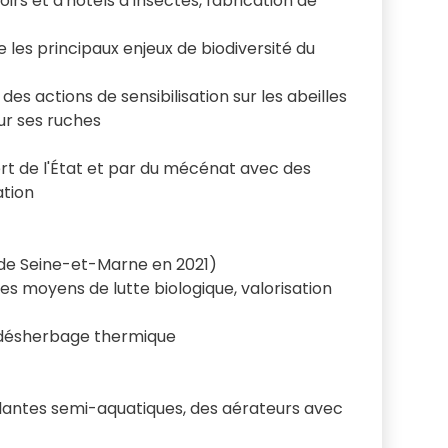
irs et d'hôtels à insectes, fabrication de
les principaux enjeux de biodiversité du
es actions de sensibilisation sur les abeilles
ur ses ruches
rt de l'État et par du mécénat avec des
ation
 de Seine-et-Marne en 2021)
es moyens de lutte biologique, valorisation
, désherbage thermique
de plantes semi-aquatiques, des aérateurs avec